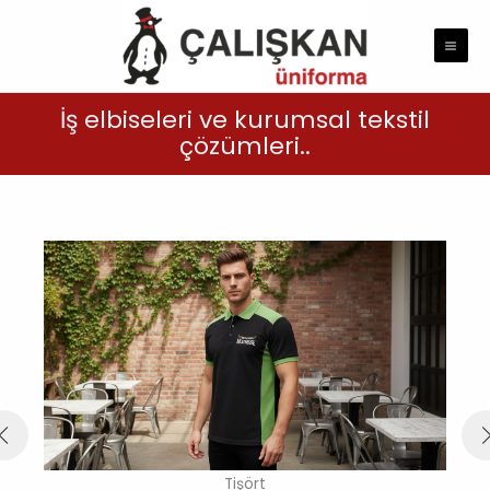
İçeriğe
atla
İş elbiseleri ve kurumsal tekstil
çözümleri..
Tişört