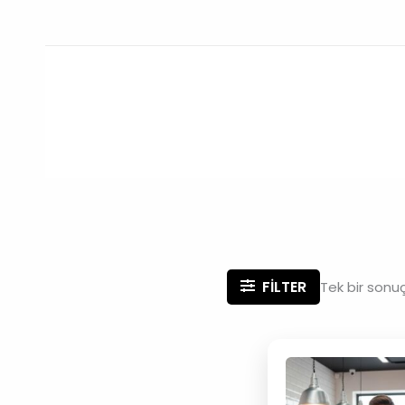
İçeriğe
atla
FILTER
Tek bir sonuç